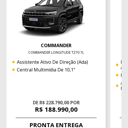
COMMANDER
COMMANDER LONGITUDE T270 7L
Assistente Ativo De Direção (ada)
Nov
Adv
Central Multimídia De 10,1"
Nov
Avi
Fr
DE R$ 228.790,00 POR
R$ 188.990,00
PRONTA ENTREGA