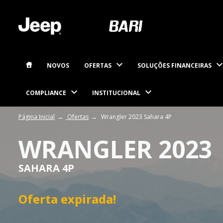
NOVOS
OFERTAS
SOLUÇÕES FINANCEIRAS
COMPLIANCE
INSTITUCIONAL
Página Inicial
Ofertas
Wrangler 2023 Sahara 4P
WRANGLER 2023
SAHARA 4P
Oferta expirada!