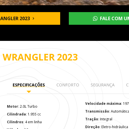
ANGLER 2023
FALE COM U
O
WRANGLER 2023
ESPECIFICAÇÕES
CONFORTO
SEGURANÇA
C
Velocidade máxima
: 1
Motor
: 2.0L Turbo
Transmissão
: Automátic
Cilindrada
: 1.955 cc
Tração
: Integral
Cilindros
: 4 em linha
Direção
: Eletro-hidráulica