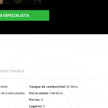
M ESPECIALISTA
ONECTIVIDADE
97 km/h
Tanque de combustível
: 81 litros
a de 8 velocidades
Porta-malas
: 548 litros
Portas
: 4
Lugares
: 5