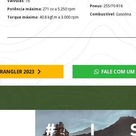
Válvulas
: 16
Pneus
: 255/70 R18
Potência máxima
: 271 cv a 5.250 rpm
Combustível
: Gasolina
Torque máximo
: 40.8 kgf.m a 3.000 rpm
RANGLER 2023
FALE COM UM 